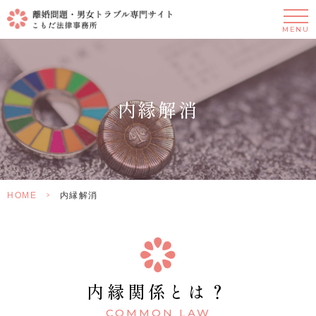
MENU
内縁解消
HOME
>
内縁解消
内縁関係とは？
COMMON LAW